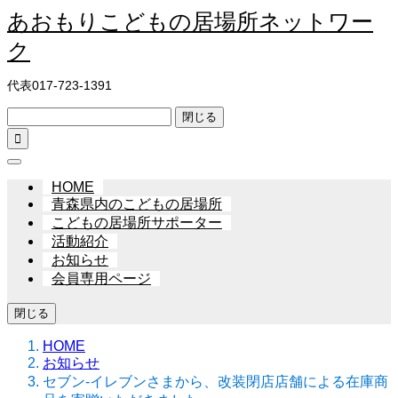
あおもりこどもの居場所ネットワー
ク
代表017-723-1391
閉じる

HOME
青森県内のこどもの居場所
こどもの居場所サポーター
活動紹介
お知らせ
会員専用ページ
閉じる
HOME
お知らせ
セブン‐イレブンさまから、改装閉店店舗による在庫商