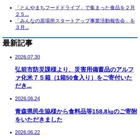
「とんやまちフードドライブ」で集まった食品を２月
２５...
「みんなの居場所スタートアップ事業活動報告会」を
３月...
最新記事
2026.07.30
弘前市防災課様より、災害用備蓄品のアルフ
ァ化米７５箱（1箱50食入り）をご寄付いた
だき...
2026.06.24
青森県民生協様から食料品等158.8㎏のご寄附
をいただきました
2026.06.22