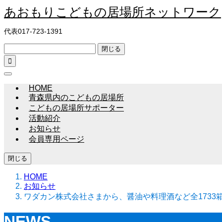
あおもりこどもの居場所ネットワーク
代表017-723-1391
閉じる

HOME
青森県内のこどもの居場所
こどもの居場所サポーター
活動紹介
お知らせ
会員専用ページ
閉じる
HOME
お知らせ
ワダカン株式会社さまから、醤油や料理酒など全1733
NEWS