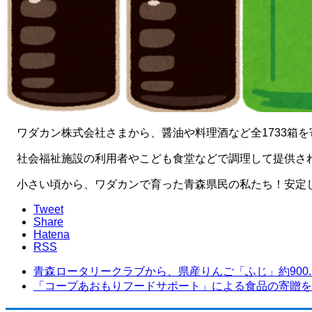
ワダカン株式会社さまから、醤油や料理酒など全1733箱を
社会福祉施設の利用者やこども食堂などで調理して提供さ
小さい頃から、ワダカンで育った青森県民の私たち！安定
Tweet
Share
Hatena
RSS
青森ロータリークラブから、県産りんご「ふじ」約900..
「コープあおもりフードサポート」による食品の寄贈を今.