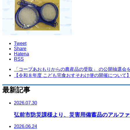
Tweet
Share
Hatena
RSS
「コープあおもりからの農産品の受取」 の公開抽選会を.
【令和８年度 こども宅食おすそわけ便の開催について
最新記事
2026.07.30
弘前市防災課様より、災害用備蓄品のアルファ化
2026.06.24