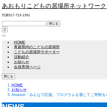
あおもりこどもの居場所ネットワーク
代表017-723-1391
閉じる

HOME
青森県内のこどもの居場所
こどもの居場所サポーター
活動紹介
お知らせ
会員専用ページ
閉じる
HOME
お知らせ
Amazon「みんなで応援」プログラムを通じてご寄附
NEWS