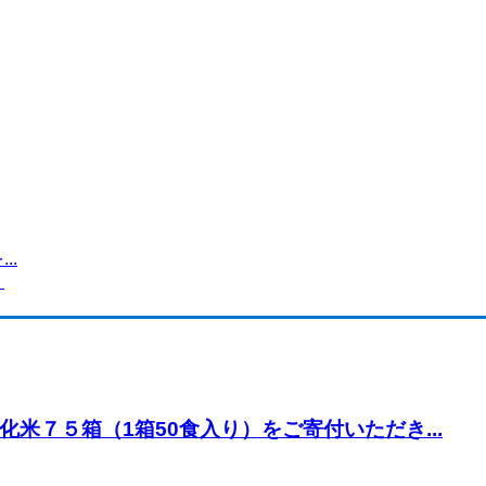
..
】
米７５箱（1箱50食入り）をご寄付いただき...